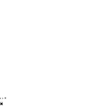
‹
›
×